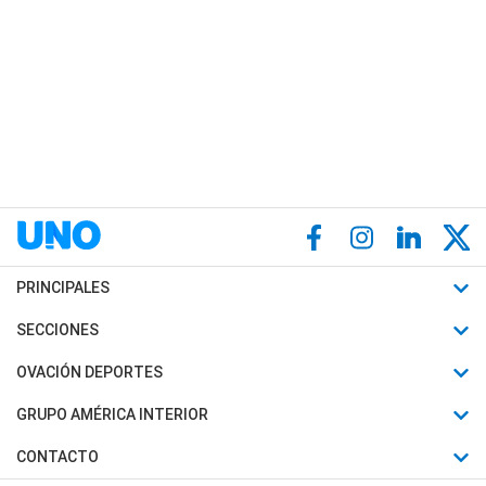
PRINCIPALES
Últimas Noticias
SECCIONES
Política
Horóscopo
OVACIÓN DEPORTES
Sociedad
Motores
Fútbol
GRUPO AMÉRICA INTERIOR
Policiales
Recetas
Mundial
Canal 7 en Vivo
CONTACTO
Judiciales
Trucos caseros
Automovilismo