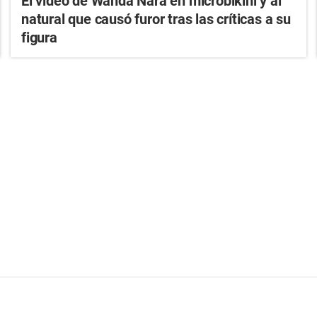
El video de Wanda Nara en microbikini y al
natural que causó furor tras las críticas a su
figura