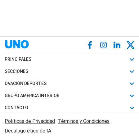
PRINCIPALES
Últimas Noticias
SECCIONES
Política
Horóscopo
OVACIÓN DEPORTES
Sociedad
Motores
Fútbol
GRUPO AMÉRICA INTERIOR
Policiales
Recetas
Mundial
Canal 7 en Vivo
CONTACTO
Judiciales
Trucos caseros
Automovilismo
Radio Nihuil
Acerca de Nosotros
Economia
Políticas de Privacidad
Términos y Condiciones
Series y Películas
Rugby
FM UNA
Contactanos
Decálogo ético de IA
Edictos y Solicitadas
Tenis
Radio Brava