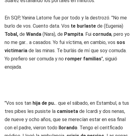
Suárez estallando los portales en minutos.
En SQP, Yanina Latorre fue por todo y la destrozó. "No me
burlo de vos. Cuento data. Vos
te burlaste
de (Eugenia)
Tobal,
de
Wanda
(Nara), de
Pampita
. Fui
cornuda
, pero yo
no me gar... a casados. Yo fui víctima, en cambio, vos
sos
victimaria
de las minas. Te burlás de mí que soy cornuda.
Yo prefiero ser cornuda y no
romper familias
", siguió
enojada.
"Vos sos tan
hija de pu.
.. que el sábado, en Estambul, a tus
tres pibes les pusiste la
camiseta
de Icardi y dos nenas,
de nueve y ocho años, que se merecían estar en esa final
con el padre, vieron todo
llorando
. Tengo el ceritficado
médico. Llegó la ambulancia,
crisis de nervios.
Las nenas