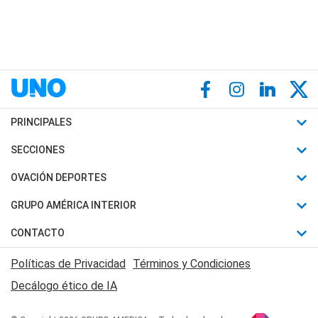
PRINCIPALES
Últimas Noticias
SECCIONES
Política
Horóscopo
OVACIÓN DEPORTES
Sociedad
Motores
Fútbol
GRUPO AMÉRICA INTERIOR
Policiales
Recetas
Mundial
Canal 7 en Vivo
CONTACTO
Judiciales
Trucos caseros
Automovilismo
Radio Nihuil
Acerca de Nosotros
Economia
Políticas de Privacidad
Términos y Condiciones
Series y Películas
Rugby
FM UNA
Contactanos
Decálogo ético de IA
Edictos y Solicitadas
Tenis
Radio Brava
Newsletter