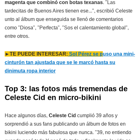
magenta que combinó con botas texanas
. "Las
tardecitas de Buenos Aires tienen ese...", escribió Celeste
unto al álbum que enseguida se llenó de comentarios
como "Diosa", "Perfecta", "Sos el calentamiento global",
entre otros.
►TE PUEDE INTERESAR:
Sol Pérez se p
uso una mini-
cinturón tan ajustada que se le marcó hasta su
dinimuta ropa interior
Top 3: las fotos más tremendas de
Celeste Cid en micro-bikini
Hace algunos días,
Celeste Cid
cumplió 39 años y
sorprendió a sus fans publicando un álbum de fotos en
bikini luciendo más fabulosa que nunca. "39, no entiendo