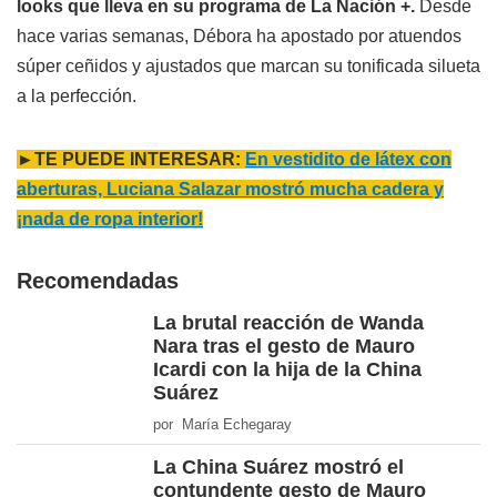
looks que lleva en su programa de La Nación +.
Desde
hace varias semanas, Débora ha apostado por atuendos
súper ceñidos y ajustados que marcan su tonificada silueta
a la perfección.
►TE PUEDE INTERESAR:
En vestidito de látex con
aberturas, Luciana Salazar mostró mucha cadera y
¡nada de ropa interior!
Recomendadas
La brutal reacción de Wanda
Nara tras el gesto de Mauro
Icardi con la hija de la China
Suárez
por María Echegaray
La China Suárez mostró el
contundente gesto de Mauro