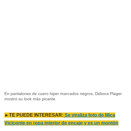
En pantalones de cuero hiper marcados negros, Débora Plager
mostró su look más picante.
►TE PUEDE INTERESAR:
Se viraliza foto de Mica
Viciconte en ropa interior de encaje y es un montón