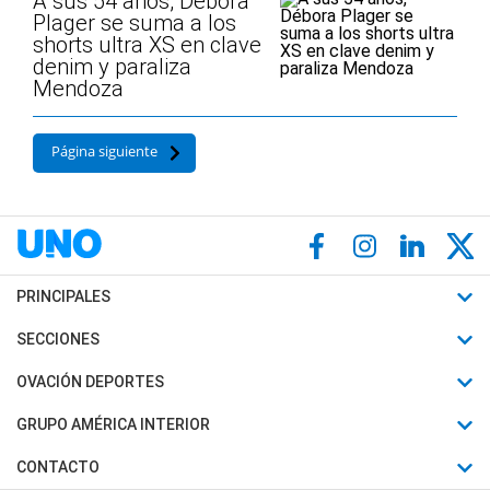
A sus 54 años, Débora
Plager se suma a los
shorts ultra XS en clave
denim y paraliza
Mendoza
Página siguiente
PRINCIPALES
Últimas Noticias
SECCIONES
Política
Horóscopo
OVACIÓN DEPORTES
Sociedad
Motores
Fútbol
GRUPO AMÉRICA INTERIOR
Policiales
Recetas
Mundial
Canal 7 en Vivo
CONTACTO
Judiciales
Trucos caseros