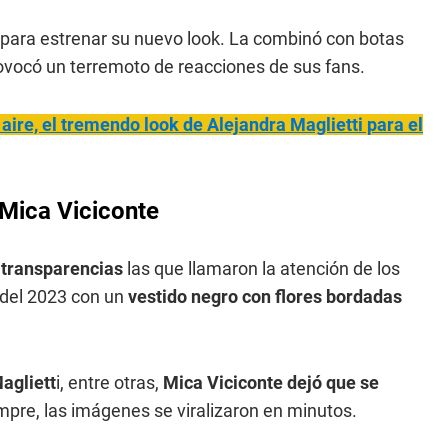
n para estrenar su nuevo look. La combinó con botas
ovocó un terremoto de reacciones de sus fans.
aire, el tremendo look de Alejandra Maglietti para el
 Mica Viciconte
s
transparencias
las que llamaron la atención de los
 del 2023 con un
vestido negro con flores bordadas
agliett
i, entre otras,
Mica Viciconte dejó que se
pre, las imágenes se viralizaron en minutos.