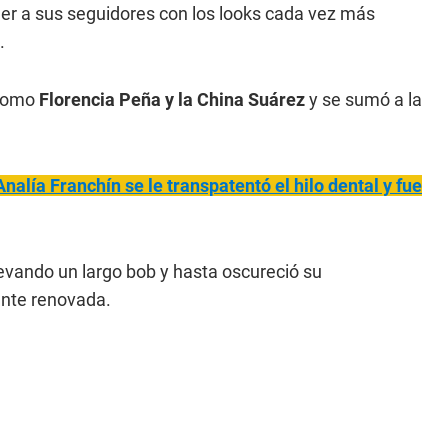
ender a sus seguidores con los looks cada vez más
.
 como
Florencia Peña y la China Suárez
y se sumó a la
alía Franchín se le transpatentó el hilo dental y fue
levando un largo bob y hasta oscureció su
ente renovada.