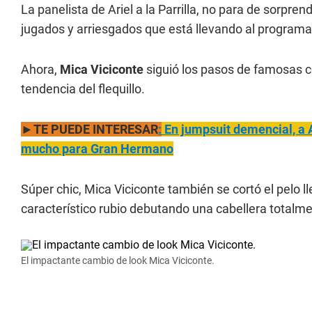
La panelista de Ariel a la Parrilla, no para de sorpr
jugados y arriesgados que está llevando al programa
Ahora,
Mica Viciconte
siguió los pasos de famosas
tendencia del flequillo.
►TE PUEDE INTERESAR
:
En jumpsuit demencial, a An
mucho para Gran Hermano
Súper chic, Mica Viciconte también se cortó el pelo l
característico rubio debutando una cabellera totalm
El impactante cambio de look Mica Viciconte.