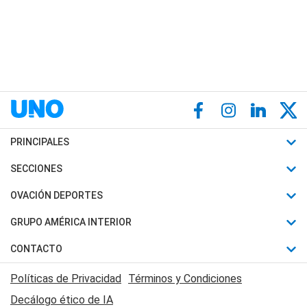
PRINCIPALES
Últimas Noticias
SECCIONES
Política
Horóscopo
OVACIÓN DEPORTES
Sociedad
Motores
Fútbol
GRUPO AMÉRICA INTERIOR
Policiales
Recetas
Mundial
Canal 7 en Vivo
CONTACTO
Judiciales
Trucos caseros
Automovilismo
Radio Nihuil
Acerca de Nosotros
Economia
Políticas de Privacidad
Términos y Condiciones
Series y Películas
Rugby
FM UNA
Contactanos
Decálogo ético de IA
Edictos y Solicitadas