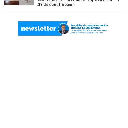
levantadas con las que te tropiezas: con un
DIY de construcción