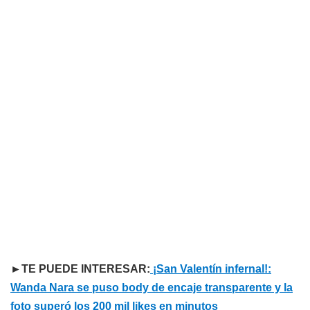
►TE PUEDE INTERESAR:
¡San Valentín infernal!:
Wanda Nara se puso body de encaje transparente y la
foto superó los 200 mil likes en minutos