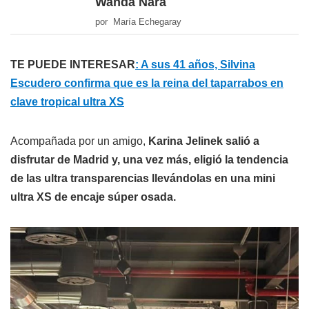
Wanda Nara
por María Echegaray
TE PUEDE INTERESAR
: A sus 41 años, Silvina
Escudero confirma que es la reina del taparrabos en
clave tropical ultra XS
Acompañada por un amigo,
Karina Jelinek salió a
disfrutar de Madrid y, una vez más, eligió la tendencia
de las ultra transparencias llevándolas en una mini
ultra XS de encaje súper osada.