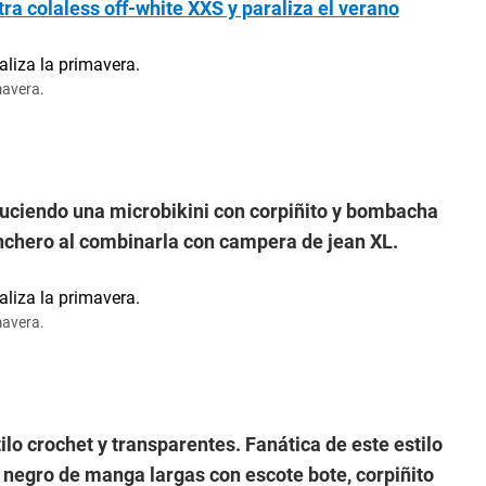
tra colaless off-white XXS y paraliza el verano
mavera.
luciendo una microbikini con corpiñito y bombacha
nchero al combinarla con campera de jean XL.
mavera.
ilo crochet y transparentes. Fanática de este estilo
do negro de manga largas con escote bote, corpiñito