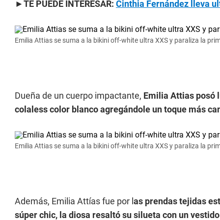
►TE PUEDE INTERESAR:
Cinthia Fernández lleva ul
Emilia Attias se suma a la bikini off-white ultra XXS y paraliza la pri
Dueña de un cuerpo impactante,
Emilia Attias posó 
colaless color blanco agregándole un toque más ca
Emilia Attias se suma a la bikini off-white ultra XXS y paraliza la pri
Además, Emilia Attías fue por l
as prendas tejidas est
súper chic, la diosa resaltó su silueta con un vesti