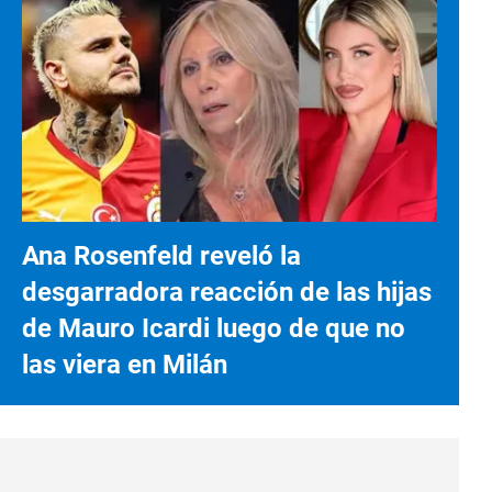
Ana Rosenfeld reveló la
desgarradora reacción de las hijas
de Mauro Icardi luego de que no
las viera en Milán