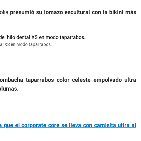
olia
presumió su lomazo escultural con la bikini más
ntal XS en modo taparrabos.
ombacha taparrabos color celeste empolvado ultra
plumas.
que el corporate core se lleva con camisita ultra al