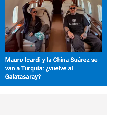
Mauro Icardi y la China Suárez se
van a Turquía: ¿vuelve al
Galatasaray?