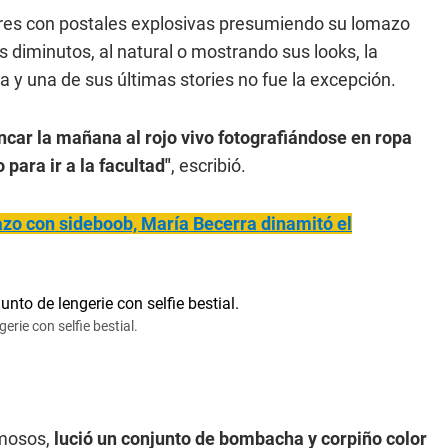
res con postales explosivas presumiendo su lomazo
 diminutos, al natural o mostrando sus looks, la
 y una de sus últimas stories no fue la excepción.
ncar la mañana al rojo vivo fotografiándose en ropa
para ir a la facultad"
, escribió.
azo con sideboob, María Becerra dinamitó el
erie con selfie bestial.
amosos,
lució un conjunto de bombacha y corpiño color