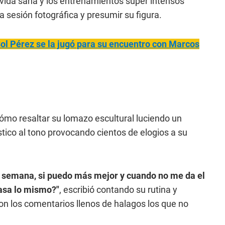
a vida sana y los entrenamientos súper intensos
 sesión fotográfica y presumir su figura.
Sol
Pérez se la jugó para su encuentro con Marcos
mo resaltar su lomazo escultural luciendo un
stico al tono provocando cientos de elogios a su
r semana, si puedo más mejor y cuando no me da el
asa lo mismo?"
, escribió contando su rutina y
on los comentarios llenos de halagos los que no