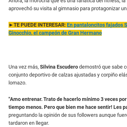
Ahora, la morocha que es una fanática del fitness, l
aprovechó su visita al gimnasio para protagonizar una
►TE PUEDE INTERESAR:
En pantaloncitos fajados 
Ginocchio, el campeón de Gran Hermano
Una vez más,
Silvina Escudero
demostró que sabe có
conjunto deportivo de calzas ajustadas y corpiño elá
lomazo.
"Amo entrenar. Trato de hacerlo mínimo 3 veces po
tiempo menos. Pero que bien me hace sentir! Les p
preguntando la opinión de sus followers aunque fuer
tardaron en llegar.