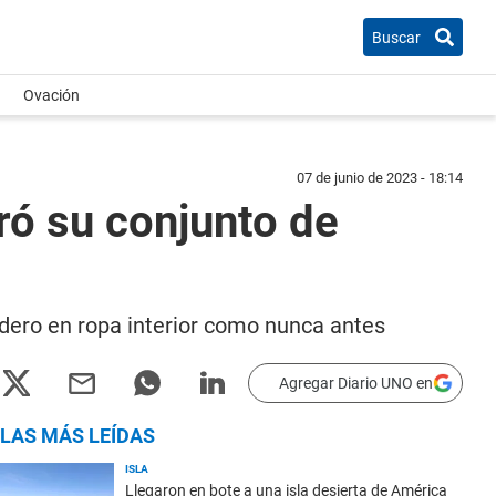
Buscar
Ovación
07 de junio de 2023 - 18:14
ró su conjunto de
udero en ropa interior como nunca antes
Agregar Diario UNO en
LAS MÁS LEÍDAS
ISLA
Llegaron en bote a una isla desierta de América