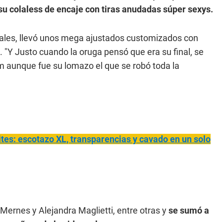
su colaless de encaje con tiras anudadas súper sexys.
ginales, llevó unos mega ajustados customizados con
os. "Y Justo cuando la oruga pensó que era su final, se
bum aunque fue su lomazo el que se robó toda la
mites: escotazo XL, transparencias y cavado en un solo
Mernes y Alejandra Maglietti, entre otras y
se sumó a