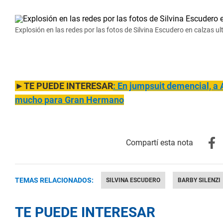
Explosión en las redes por las fotos de Silvina Escudero en calzas u
►TE PUEDE INTERESAR
: En jumpsuit demenci
al, a
mucho para Gran Hermano
TEMAS RELACIONADOS:
SILVINA ESCUDERO
BARBY SILENZI
TE PUEDE INTERESAR