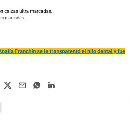
ltra marcadas.
 Analía Franchín se le transpatentó el hilo dental y fue