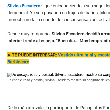
Silvina Escudero
sigue enloqueciendo a sus seguido
demencial. Ya sea posando en trajes de baños, bikinis
morocha no falla cuando de causar sensación se trata
Desde muy temprano,
Silvina Escudero decidió arra
interior frente al espejo.
"Buen día... Muy tempranito 
►TE PUEDE INTERESAR:
Vestido ultra mini y escot
Barbiecore
De encaje, rosa y bestial, Silvina Escudero mostró su conjunto de leng
De lo más atrevida, la participante de Pasaplatos F