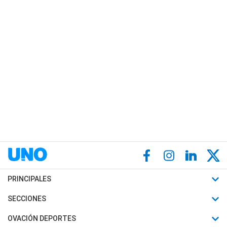
PRINCIPALES
Últimas Noticias
SECCIONES
Política
Horóscopo
OVACIÓN DEPORTES