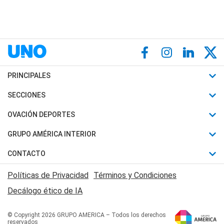
PRINCIPALES
Últimas Noticias
SECCIONES
Política
Horóscopo
OVACIÓN DEPORTES
Sociedad
Motores
Fútbol
GRUPO AMÉRICA INTERIOR
Policiales
Recetas
Mundial
Canal 7 en Vivo
CONTACTO
Judiciales
Trucos caseros
Automovilismo
Radio Nihuil
Acerca de Nosotros
Economia
Políticas de Privacidad
Términos y Condiciones
Series y Películas
Rugby
FM UNA
Contactanos
Decálogo ético de IA
Edictos y Solicitadas
Tenis
Radio Brava
Newsletter
Básquet
© Copyright 2026 GRUPO AMERICA – Todos los derechos
San Juan 8
reservados