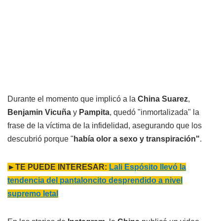
Durante el momento que implicó a la
China Suarez
,
Benjamin Vicuña
y
Pampita
, quedó "inmortalizada" la
frase de la víctima de la infidelidad, asegurando que los
descubrió porque "
había olor a sexo y transpiración"
.
►TE PUEDE INTERESAR:
Lali Espósito llevó la
tendencia del pantaloncito desprendido a nivel
supremo letal