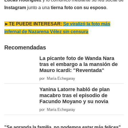
Instagram
junto a una
tierna foto con su esposo
.
►TE PUEDE INTERESAR:
Se viralizó la foto más
infernal de Nazarena Vélez sin censura
Recomendadas
La picante foto de Wanda Nara
tras el embargo a la mansión de
Mauro Icardi: "Reventada"
por María Echegaray
Yanina Latorre habló de plan
macabro tras el episodio de
Facundo Moyano y su novia
por María Echegaray
"Se agranda la familia, no podemos estar más felices"
,