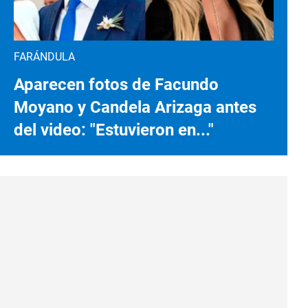
FARÁNDULA
Aparecen fotos de Facundo
Moyano y Candela Arizaga antes
del video: "Estuvieron en..."