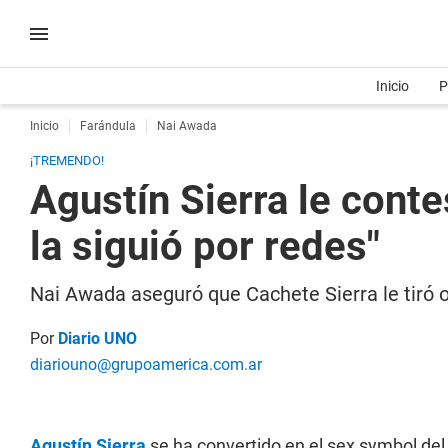
Inicio
P
Inicio
Farándula
Nai Awada
¡TREMENDO!
Agustín Sierra le cont
la siguió por redes"
Nai Awada aseguró que Cachete Sierra le tiró o
Por
Diario UNO
diariouno@grupoamerica.com.ar
Agustín Sierra
se ha convertido en el sex symbol de