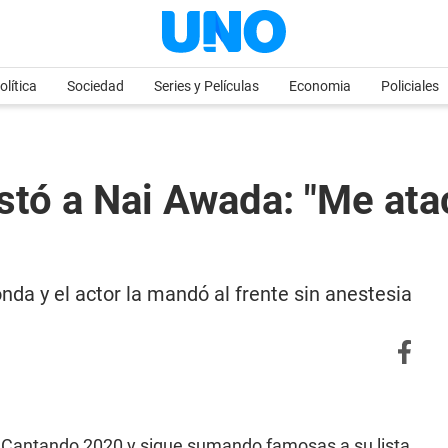
olítica
Sociedad
Series y Películas
Economia
Policiales
estó a Nai Awada: "Me at
nda y el actor la mandó al frente sin anestesia
l Cantando 2020 y sigue sumando famosas a su lista