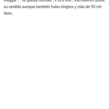
vulggar", "Te queda horrible", Poco fino", escribieron sobre
su vestido aunque también hubo elogios y más de 50 mil
likes.