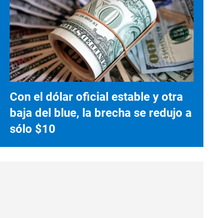
Con el dólar oficial estable y otra
baja del blue, la brecha se redujo a
sólo $10