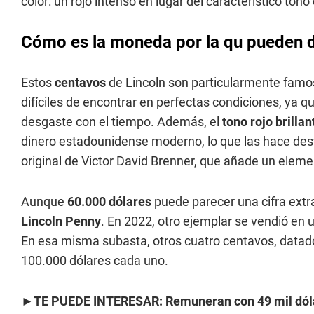
color: un rojo intenso en lugar del característico ton
Cómo es la moneda por la qu pueden d
Estos
centavos
de Lincoln son particularmente famos
difíciles de encontrar en perfectas condiciones, ya 
desgaste con el tiempo. Además, el
tono rojo brillan
dinero estadounidense moderno, lo que las hace dest
original de Victor David Brenner, que añade un elemen
Aunque
60.000 dólares
puede parecer una cifra extr
Lincoln Penny
. En 2022, otro ejemplar se vendió en 
En esa misma subasta, otros cuatro centavos, datad
100.000 dólares cada uno.
►
TE PUEDE INTERESAR: Remuneran con 49 mil dólares