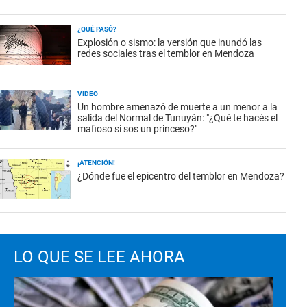
¿QUÉ PASÓ?
Explosión o sismo: la versión que inundó las
redes sociales tras el temblor en Mendoza
VIDEO
Un hombre amenazó de muerte a un menor a la
salida del Normal de Tunuyán: "¿Qué te hacés el
mafioso si sos un princeso?"
¡ATENCIÓN!
¿Dónde fue el epicentro del temblor en Mendoza?
LO QUE SE LEE AHORA