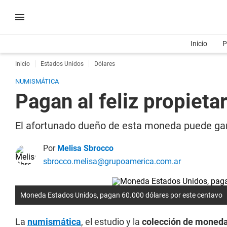
Inicio
P
Inicio
Estados Unidos
Dólares
NUMISMÁTICA
Pagan al feliz propiet
El afortunado dueño de esta moneda puede gan
Por
Melisa Sbrocco
sbrocco.melisa@grupoamerica.com.ar
Moneda Estados Unidos, pagan 60.000 dólares por este centavo
La
numismática
, el estudio y la
colección de monedas