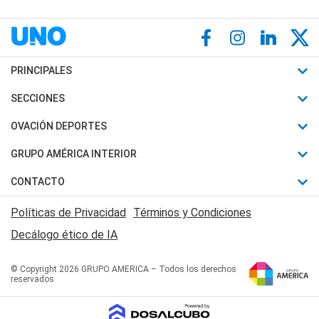
PRINCIPALES
Últimas Noticias
SECCIONES
Política
Horóscopo
OVACIÓN DEPORTES
Sociedad
Motores
Fútbol
GRUPO AMÉRICA INTERIOR
Policiales
Recetas
Mundial
Canal 7 en Vivo
CONTACTO
Judiciales
Trucos caseros
Automovilismo
Radio Nihuil
Acerca de Nosotros
Economia
Políticas de Privacidad
Términos y Condiciones
Series y Películas
Rugby
FM UNA
Contactanos
Decálogo ético de IA
Edictos y Solicitadas
Tenis
Radio Brava
Newsletter
Básquet
© Copyright 2026 GRUPO AMERICA – Todos los derechos
San Juan 8
reservados
Boxeo
Fuera de Juego