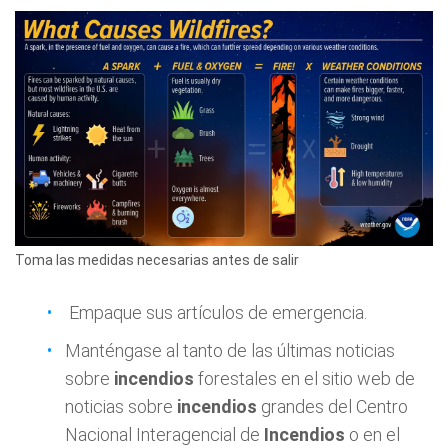
Toma las medidas necesarias antes de salir
Empaque sus artículos de emergencia.
Manténgase al tanto de las últimas noticias
sobre
incendios
forestales en el sitio web de
noticias sobre
incendios
grandes del Centro
Nacional Interagencial de
Incendios
o en el