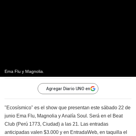
Ema Flu y Magnolia.
Agregar Diario UNO en
"Ecosísmico" es el show que presentan este sábado 22 de
junio Ema Flu, Magnolia y Analía Soul. Será en el Beat
Club (Perú 1773, Ciudad) a las 21. Las entradas
anticipadas valen $3.000 y en EntradaWeb, en taquilla el