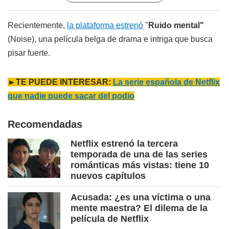
Recientemente,
la plataforma estrenó
"
Ruido mental"
(Noise), una película belga de drama e intriga que busca
pisar fuerte.
►TE PUEDE INTERESAR:
La serie española de Netflix
que nadie puede sacar del podio
Recomendadas
Netflix estrenó la tercera
temporada de una de las series
románticas más vistas: tiene 10
nuevos capítulos
Acusada: ¿es una víctima o una
mente maestra? El dilema de la
película de Netflix