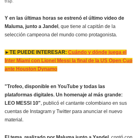
trap.
Y en las últimas horas se estrenó el último video de
Maluma, junto a Jandel
, que tiene al capitán de la
selección campeona del mundo como protagonista.
►TE PUEDE INTERESAR:
Cuándo y dónde juega el
Inter Miami con Lionel Messi la final de la US Open Cup
ante Houston Dynamo
"Trofeo, disponible en YouTube y todas las
plataformas digitales. Un homenaje al más grande:
LEO MESSI 10"
, publicó el cantante colombiano en sus
cuentas de Instagram y Twitter para anunciar el nuevo
material.
El tema, realizado por Maluma junto a Yandel,
contó con