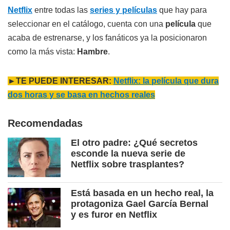
Netflix
entre todas las
series y películas
que hay para
seleccionar en el catálogo, cuenta con una
película
que
acaba de estrenarse, y los fanáticos ya la posicionaron
como la más vista:
Hambre
.
►TE PUEDE INTERESAR:
Netflix: la película que dura
dos horas y se basa en hechos reales
Recomendadas
El otro padre: ¿Qué secretos
esconde la nueva serie de
Netflix sobre trasplantes?
Está basada en un hecho real, la
protagoniza Gael García Bernal
y es furor en Netflix