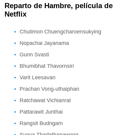
Reparto de Hambre, película de
Netflix
Chutimon Chuengcharoensukying
Nopachai Jayanama
Gunn Svasti
Bhumibhat Thavornsiri
Varit Leesavan
Prachan Vong-uthaiphan
Ratchawat Vichianrat
Pattarawit Junthai
Rangsit Budngam
Sunya Thadathanawong