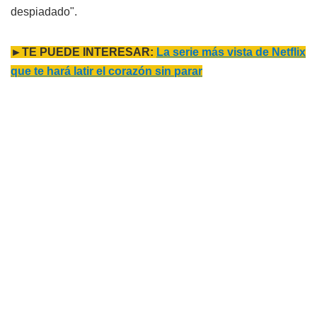
despiadado".
►TE PUEDE INTERESAR:
La serie más vista de Netflix
que te hará latir el corazón sin parar