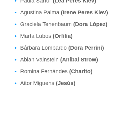
Paula Sartor
(Lea Peres Kiev)
Agustina Palma
(Irene Peres Kiev)
Graciela Tenenbaum
(Dora López)
Marta Lubos
(Orfilia)
Bárbara Lombardo
(Dora Perrini)
Abian Vainstein
(Aníbal Strow)
Romina Fernándes
(Charito)
Aitor Miguens
(Jesús)