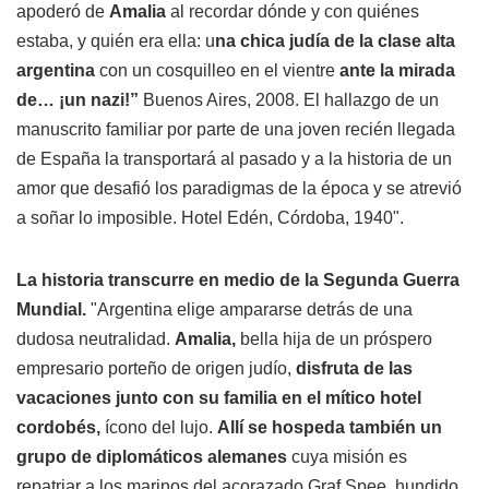
apoderó de
Amalia
al recordar dónde y con quiénes
estaba, y quién era ella: u
na chica judía de la clase alta
argentina
con un cosquilleo en el vientre
ante la mirada
de… ¡un nazi!”
Buenos Aires, 2008. El hallazgo de un
manuscrito familiar por parte de una joven recién llegada
de España la transportará al pasado y a la historia de un
amor que desafió los paradigmas de la época y se atrevió
a soñar lo imposible. Hotel Edén, Córdoba, 1940".
La historia transcurre en medio de la Segunda Guerra
Mundial.
"Argentina elige ampararse detrás de una
dudosa neutralidad.
Amalia,
bella hija de un próspero
empresario porteño de origen judío,
disfruta de las
vacaciones junto con su familia en el mítico hotel
cordobés,
ícono del lujo.
Allí se hospeda también un
grupo de diplomáticos alemanes
cuya misión es
repatriar a los marinos del acorazado Graf Spee, hundido