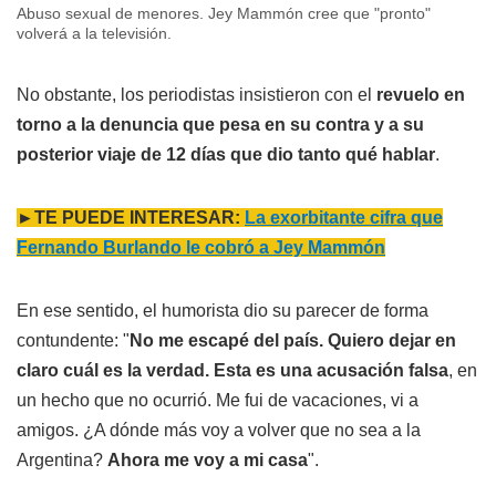
Abuso sexual de menores. Jey Mammón cree que "pronto"
volverá a la televisión.
No obstante, los periodistas insistieron con el
revuelo en
torno a la denuncia que pesa en su contra y a su
posterior viaje de 12 días que dio tanto qué hablar
.
►TE PUEDE INTERESAR:
La exorbitante cifra que
Fernando Burlando le cobró a Jey Mammón
En ese sentido, el humorista dio su parecer de forma
contundente: "
No me escapé del país. Quiero dejar en
claro cuál es la verdad. Esta es una acusación falsa
, en
un hecho que no ocurrió. Me fui de vacaciones, vi a
amigos. ¿A dónde más voy a volver que no sea a la
Argentina?
Ahora me voy a mi casa
".