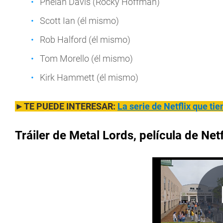
Phelan Davis (Rocky Hoffman)
Scott Ian (él mismo)
Rob Halford (él mismo)
Tom Morello (él mismo)
Kirk Hammett (él mismo)
►TE PUEDE INTERESAR:
La serie de Netflix que tie
Tráiler de Metal Lords, película de Netf