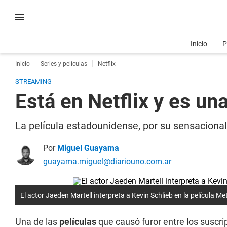
Inicio
P
Inicio
Series y películas
Netflix
STREAMING
Está en Netflix y es u
La película estadounidense, por su sensaciona
Por
Miguel Guayama
guayama.miguel@diariouno.com.ar
El actor Jaeden Martell interpreta a Kevin Schlieb en la película Met
Una de las
películas
que causó furor entre los suscr