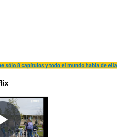
ne sólo 8 capítulos y todo el mundo habla de ella
lix