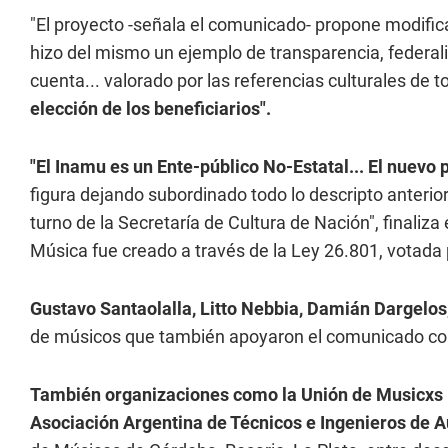
"El proyecto -señala el comunicado- propone modific
hizo del mismo un ejemplo de transparencia, federal
cuenta... valorado por las referencias culturales de 
elección de los beneficiarios".
"El Inamu es un Ente-público No-Estatal... El nuevo 
figura dejando subordinado todo lo descripto anterior
turno de la Secretaría de Cultura de Nación", finaliza
Música fue creado a través de la Ley 26.801, votada
Gustavo Santaolalla, Litto Nebbia, Damián Dargelos,
de músicos que también apoyaron el comunicado con
También organizaciones como la Unión de Musicxs I
Asociación Argentina de Técnicos e Ingenieros de A