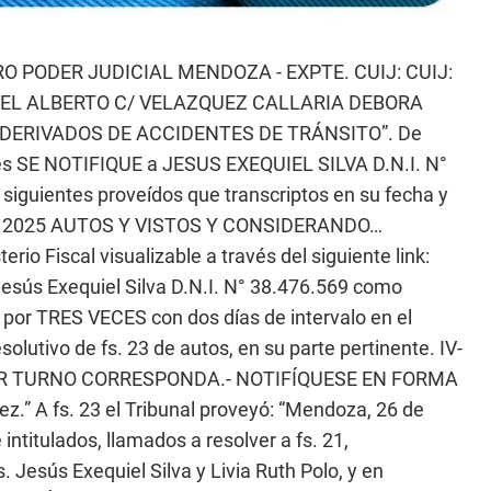
O PODER JUDICIAL MENDOZA - EXPTE. CUIJ: CUIJ:
ABEL ALBERTO C/ VELAZQUEZ CALLARIA DEBORA
DERIVADOS DE ACCIDENTES DE TRÁNSITO”. De
tes SE NOTIFIQUE a JESUS EXEQUIEL SILVA D.N.I. N°
uientes proveídos que transcriptos en su fecha y
e de 2025 AUTOS Y VISTOS Y CONSIDERANDO…
io Fiscal visualizable a través del siguiente link:
Jesús Exequiel Silva D.N.I. N° 38.476.569 como
s por TRES VECES con dos días de intervalo en el
solutivo de fs. 23 de autos, en su parte pertinente. IV-
OR TURNO CORRESPONDA.- NOTIFÍQUESE EN FORMA
.” A fs. 23 el Tribunal proveyó: “Mendoza, 26 de
titulados, llamados a resolver a fs. 21,
. Jesús Exequiel Silva y Livia Ruth Polo, y en