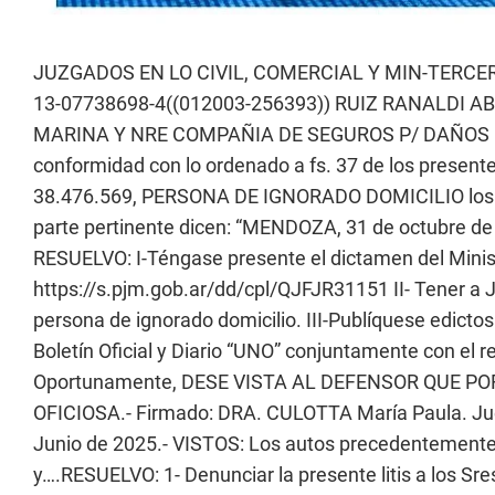
JUZGADOS EN LO CIVIL, COMERCIAL Y MIN-TERCER
13-07738698-4((012003-256393)) RUIZ RANALDI 
MARINA Y NRE COMPAÑIA DE SEGUROS P/ DAÑOS 
conformidad con lo ordenado a fs. 37 de los presen
38.476.569, PERSONA DE IGNORADO DOMICILIO los sig
parte pertinente dicen: “MENDOZA, 31 de octubr
RESUELVO: I-Téngase presente el dictamen del Minister
https://s.pjm.gob.ar/dd/cpl/QJFJR31151 II- Tener a 
persona de ignorado domicilio. III-Publíquese edicto
Boletín Oficial y Diario “UNO” conjuntamente con el re
Oportunamente, DESE VISTA AL DEFENSOR QUE P
OFICIOSA.- Firmado: DRA. CULOTTA María Paula. Juez
Junio de 2025.- VISTOS: Los autos precedentemente in
y….RESUELVO: 1- Denunciar la presente litis a los Sres