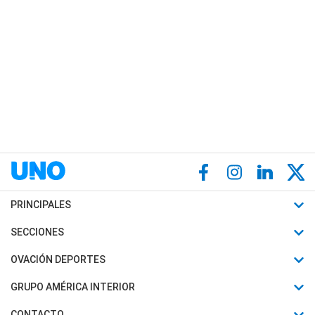
PRINCIPALES
Últimas Noticias
SECCIONES
Política
Horóscopo
OVACIÓN DEPORTES
Sociedad
Motores
Fútbol
GRUPO AMÉRICA INTERIOR
Policiales
Recetas
Mundial
Canal 7 en Vivo
CONTACTO