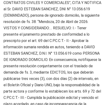
CONTRATOS CIVILES Y COMERCIALES”, CITA Y NOTIFICA
al Sr. DAVID ESTEBAN SANCHEZ, DNI N° 13.056.619
(DEMANDADO), persona de ignorado domicilio, la siguiente
resolución de fs. 38: “Mendoza, 20 de Abril de 2026.
VISTOS Y CONSIDERANDO:… RESUELVO: I.- Tener
presente el juramento prestado de conformidad a lo
prescripto por el art. 69 del C.P.C.C.T.- II.- Aprobar la
información sumaria rendida en autos, teniendo a DAVID
ESTEBAN SANCHEZ, D.N.I. N° 13.056.619 como PERSONA
DE IGNORADO DOMICILIO. En consecuencia, notifíquese la
presente resolución conjuntamente con el traslado de
demanda de fs. 3, mediante EDICTOS, los que deberán
publicarse tres veces (3), con dos días (2) de intervalo, en
el Boletín Oficial y Diario UNO, bajo la responsabilidad de la
parte actora y conforme lo establecen los arts. 69 y 72 del
C.P.C.C.T.- III.- Cumplida la publicación edictal y vencido el
plazo acordado, en caso de incomparecencia de la