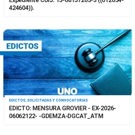
Expediente CUIJ: 13-08137203-3 ((012054-
424604)).
EDICTOS, SOLICITADAS Y CONVOCATORIAS
EDICTO: MENSURA GROVIER - EX-2026-
06062122- -GDEMZA-DGCAT_ATM