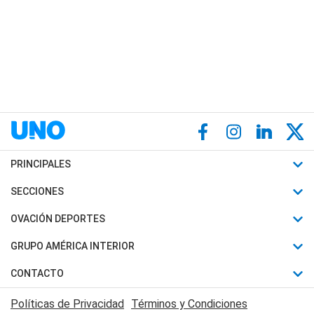
PRINCIPALES
Últimas Noticias
SECCIONES
Política
Horóscopo
OVACIÓN DEPORTES
Sociedad
Motores
Fútbol
GRUPO AMÉRICA INTERIOR
Policiales
Recetas
Mundial
Canal 7 en Vivo
CONTACTO
Judiciales
Trucos caseros
Automovilismo
Radio Nihuil
Acerca de Nosotros
Economia
Políticas de Privacidad
Términos y Condiciones
Series y Películas
Rugby