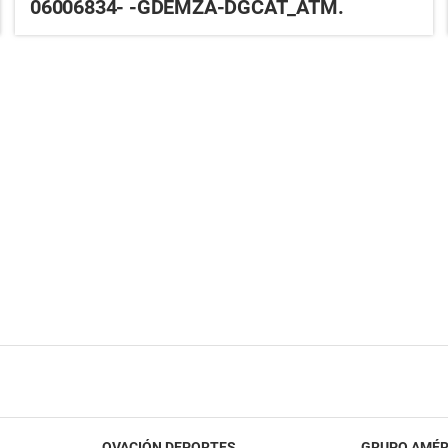
06006834- -GDEMZA-DGCAT_ATM.
OVACIÓN DEPORTES
GRUPO AMÉR