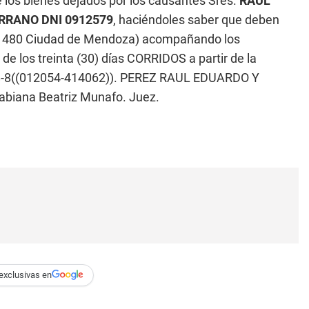
 los bienes dejados por los causantes Sres.
RAUL
RRANO DNI 0912579
, haciéndoles saber que deben
aña 480 Ciudad de Mendoza) acompañando los
e los treinta (30) días CORRIDOS a partir de la
768-8((012054-414062)). PEREZ RAUL EDUARDO Y
iana Beatriz Munafo. Juez.
exclusivas en