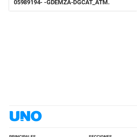
05989194- -GDEMZA-DGCAT_ATM.
PRINCIPALES
SECCIONES