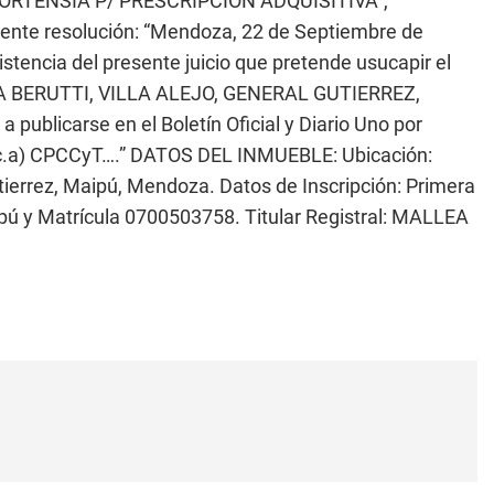
ORTENSIA P/ PRESCRIPCIÓN ADQUISITIVA”,
uiente resolución: “Mendoza, 22 de Septiembre de
stencia del presente juicio que pretende usucapir el
NA BERUTTI, VILLA ALEJO, GENERAL GUTIERREZ,
licarse en el Boletín Oficial y Diario Uno por
inc.a) CPCCyT….” DATOS DEL INMUEBLE: Ubicación:
Gutierrez, Maipú, Mendoza. Datos de Inscripción: Primera
ipú y Matrícula 0700503758. Titular Registral: MALLEA