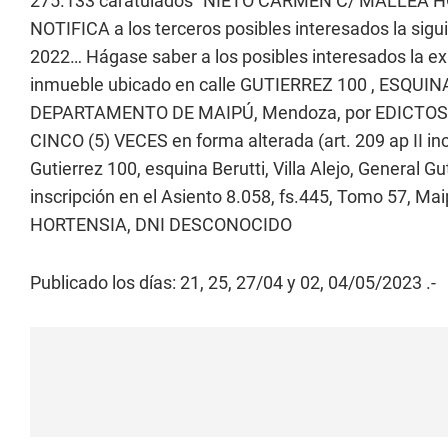
275.133 caratulados “NIETO CARMEN C/ MALLEA H
NOTIFICA a los terceros posibles interesados la sig
2022… Hágase saber a los posibles interesados la exi
inmueble ubicado en calle GUTIERREZ 100 , ESQUI
DEPARTAMENTO DE MAIPÚ, Mendoza, por EDICTOS a pub
CINCO (5) VECES en forma alterada (art. 209 ap II 
Gutierrez 100, esquina Berutti, Villa Alejo, General 
inscripción en el Asiento 8.058, fs.445, Tomo 57, Ma
HORTENSIA, DNI DESCONOCIDO
Publicado los días: 21, 25, 27/04 y 02, 04/05/2023 .-