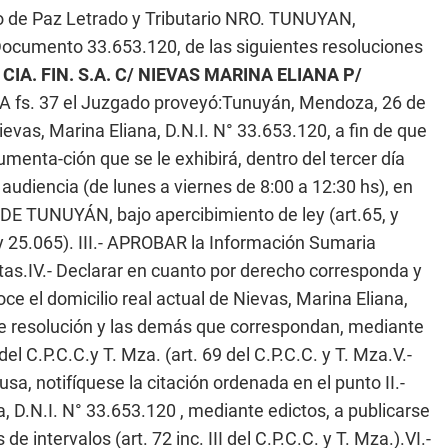
 de Paz Letrado y Tributario NRO. TUNUYAN,
Documento 33.653.120, de las siguientes resoluciones
IA. FIN. S.A. C/ NIEVAS MARINA ELIANA P/
 A fs. 37 el Juzgado proveyó:Tunuyán, Mendoza, 26 de
vas, Marina Eliana, D.N.I. N° 33.653.120, a fin de que
enta-ción que se le exhibirá, dentro del tercer día
e audiencia (de lunes a viernes de 8:00 a 12:30 hs), en
TUNUYÁN, bajo apercibimiento de ley (art.65, y
Ley 25.065). III.- APROBAR la Información Sumaria
tas.IV.- Declarar en cuanto por derecho corresponda y
ce el domicilio real actual de Nievas, Marina Eliana,
nte resolución y las demás que correspondan, mediante
del C.P.C.C.y T. Mza. (art. 69 del C.P.C.C. y T. Mza.V.-
sa, notifíquese la citación ordenada en el punto II.-
 D.N.I. N° 33.653.120 , mediante edictos, a publicarse
de intervalos (art. 72 inc. III del C.P.C.C. y T. Mza.).VI.-