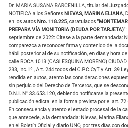
Dr. MARIA SUSANA BARCENILLA, titular del Juzgado
NOTIFICA a los Señores
NIEVAS, MARINA ELIANA
, 
en los autos
Nro. 118.225
, caratulados
"MONTEMAR C
PREPARA VÍA MONITORIA (DEUDA POR TARJETA)"
:
septiembre de 2022: Cítese a la parte demandada: Nie
comparezca a reconocer firma y contenido de la docum
hábil posterior al de su notificación, en días y hora d
calle ROCA 1013 (CASI ESQUINA MORENO) CIUDAD DE 
233, inc.1º , Art. 244 todos del C.P.C.CyT y Art. 39 
rendida en autos, atento las consideraciones expues
sin perjuicio del Derecho de Terceros, que se descono
D.N.I. N° 33.653.120, debiendo notificarse la prese
publicación edictal en la forma prevista por el art. 72 
En consecuencia y atento el estado procesal de la cau
que antecede, a la demandada: Nievas, Marina Eliana,
en el Boletín Oficial y diario UNO, por tres días con dos 