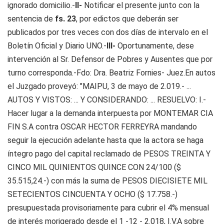
ignorado domicilio.-
II-
Notificar el presente junto con la
sentencia de
fs. 23
, por edictos que deberán ser
publicados por tres veces con dos días de intervalo en el
Boletín Oficial y Diario UNO.-
III-
Oportunamente, dese
intervención al Sr. Defensor de Pobres y Ausentes que por
turno corresponda.-Fdo: Dra. Beatriz Fornies- Juez.En autos
el Juzgado proveyó: "MAIPU, 3 de mayo de 2.019.- ...
AUTOS Y VISTOS: ... Y CONSIDERANDO: ... RESUELVO: I.-
Hacer lugar a la demanda interpuesta por MONTEMAR CIA
FIN S.A contra OSCAR HECTOR FERREYRA mandando
seguir la ejecución adelante hasta que la actora se haga
íntegro pago del capital reclamado de PESOS TREINTA Y
CINCO MIL QUINIENTOS QUINCE CON 24/100 ($
35.515,24.-) con más la suma de PESOS DIECISIETE MIL
SETECIENTOS CINCUENTA Y OCHO ($ 17.758.-)
presupuestada provisoriamente para cubrir el 4% mensual
de interés morigerado desde el 1 -12 - 2.018, I.V.A sobre