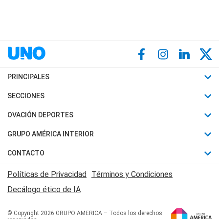
PRINCIPALES
Últimas Noticias
SECCIONES
Política
Horóscopo
OVACIÓN DEPORTES
Sociedad
Motores
Fútbol
GRUPO AMÉRICA INTERIOR
Policiales
Recetas
Mundial
Canal 7 en Vivo
CONTACTO
Judiciales
Trucos caseros
Automovilismo
Radio Nihuil
Acerca de Nosotros
Economia
Políticas de Privacidad
Términos y Condiciones
Series y Películas
Rugby
FM UNA
Contactanos
Decálogo ético de IA
Edictos y Solicitadas
Tenis
Radio Brava
Newsletter
Básquet
© Copyright 2026 GRUPO AMERICA – Todos los derechos
San Juan 8