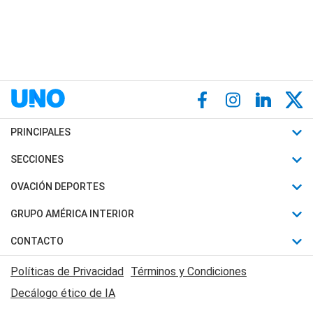
PRINCIPALES
Últimas Noticias
SECCIONES
Política
Horóscopo
OVACIÓN DEPORTES
Sociedad
Motores
Fútbol
GRUPO AMÉRICA INTERIOR
Policiales
Recetas
Mundial
Canal 7 en Vivo
CONTACTO
Judiciales
Trucos caseros
Automovilismo
Radio Nihuil
Acerca de Nosotros
Economia
Políticas de Privacidad
Términos y Condiciones
Series y Películas
Rugby
FM UNA
Contactanos
Decálogo ético de IA
Edictos y Solicitadas
Tenis
Radio Brava
Newsletter