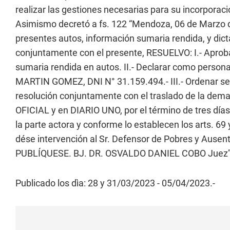
realizar las gestiones necesarias para su incorpo
Asimismo decretó a fs. 122 “Mendoza, 06 de Marz
presentes autos, información sumaria rendida, y dicta
conjuntamente con el presente, RESUELVO: I.- Aprob
sumaria rendida en autos. II.- Declarar como perso
MARTIN GOMEZ, DNI N° 31.159.494.- III.- Ordenar se
resolución conjuntamente con el traslado de la dema
OFICIAL y en DIARIO UNO, por el término de tres días,
la parte actora y conforme lo establecen los arts. 69 y
dése intervención al Sr. Defensor de Pobres y Ause
PUBLÍQUESE. BJ. DR. OSVALDO DANIEL COBO Juez”
Publicado los dìa: 28 y 31/03/2023 - 05/04/2023.-