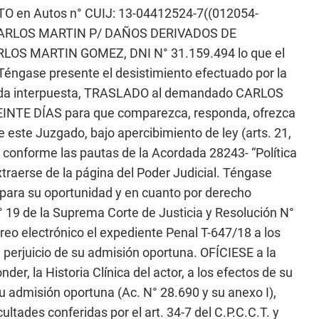
en Autos n° CUIJ: 13-04412524-7((012054-
ARLOS MARTIN P/ DAÑOS DERIVADOS DE
ARLOS MARTIN GOMEZ, DNI N° 31.159.494 lo que el
Téngase presente el desistimiento efectuado por la
manda interpuesta, TRASLADO al demandado CARLOS
INTE DÍAS para que comparezca, responda, ofrezca
e este Juzgado, bajo apercibimiento de ley (arts. 21,
 conforme las pautas de la Acordada 28243- “Política
traerse de la página del Poder Judicial. Téngase
 para su oportunidad y en cuanto por derecho
° 19 de la Suprema Corte de Justicia y Resolución N°
reo electrónico el expediente Penal T-647/18 a los
sin perjuicio de su admisión oportuna. OFÍCIESE a la
der, la Historia Clínica del actor, a los efectos de su
e su admisión oportuna (Ac. N° 28.690 y su anexo I),
ltades conferidas por el art. 34-7 del C.P.C.C.T. y