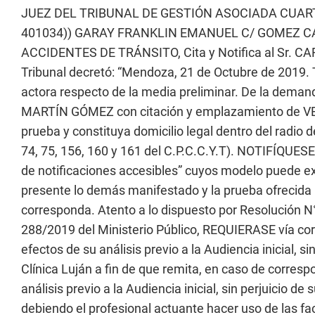
JUEZ DEL TRIBUNAL DE GESTIÓN ASOCIADA CUARTO 
401034)) GARAY FRANKLIN EMANUEL C/ GOMEZ C
ACCIDENTES DE TRÁNSITO, Cita y Notifica al Sr. C
Tribunal decretó: “Mendoza, 21 de Octubre de 2019. 
actora respecto de la media preliminar. De la de
MARTÍN GÓMEZ con citación y emplazamiento de VE
prueba y constituya domicilio legal dentro del radio d
74, 75, 156, 160 y 161 del C.P.C.C.Y.T). NOTIFÍQUESE
de notificaciones accesibles” cuyos modelo puede ex
presente lo demás manifestado y la prueba ofrecida
corresponda. Atento a lo dispuesto por Resolución N
288/2019 del Ministerio Público, REQUIERASE vía cor
efectos de su análisis previo a la Audiencia inicial, 
Clínica Luján a fin de que remita, en caso de correspon
análisis previo a la Audiencia inicial, sin perjuicio d
debiendo el profesional actuante hacer uso de las facu