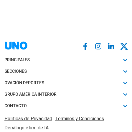
PRINCIPALES
Últimas Noticias
SECCIONES
Política
Horóscopo
OVACIÓN DEPORTES
Sociedad
Motores
Fútbol
GRUPO AMÉRICA INTERIOR
Policiales
Recetas
Mundial
Canal 7 en Vivo
CONTACTO
Judiciales
Trucos caseros
Automovilismo
Radio Nihuil
Acerca de Nosotros
Economia
Políticas de Privacidad
Términos y Condiciones
Series y Películas
Rugby
FM UNA
Contactanos
Decálogo ético de IA
Edictos y Solicitadas
Tenis