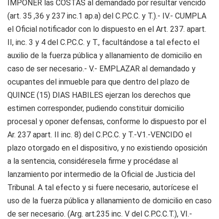
IMPONER las COSTAS al demandado por resultar vencido
(art. 35 ,36 y 237 inc.1 ap.a) del C.P.C.C. y T.).- IV.- CUMPLA
el Oficial notificador con lo dispuesto en el Art. 237. apart.
II, inc. 3 y 4 del C.P.C.C. y T., facultándose a tal efecto el
auxilio de la fuerza pública y allanamiento de domicilio en
caso de ser necesario.- V.- EMPLAZAR al demandado y
ocupantes del inmueble para que dentro del plazo de
QUINCE (15) DIAS HABILES ejerzan los derechos que
estimen corresponder, pudiendo constituir domicilio
procesal y oponer defensas, conforme lo dispuesto por el
Ar. 237 apart. II inc. 8) del C.P.C.C. y T.-V1.-VENCIDO el
plazo otorgado en el dispositivo, y no existiendo oposición
a la sentencia, considéresela firme y procédase al
lanzamiento por intermedio de la Oficial de Justicia del
Tribunal. A tal efecto y si fuere necesario, autorícese el
uso de la fuerza pública y allanamiento de domicilio en caso
de ser necesario. (Arg. art.235 inc. V del C.P.C.C.T.), VI.-