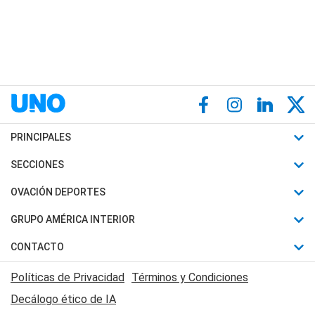
PRINCIPALES
Últimas Noticias
SECCIONES
Política
Horóscopo
OVACIÓN DEPORTES
Sociedad
Motores
Fútbol
GRUPO AMÉRICA INTERIOR
Policiales
Recetas
Mundial
Canal 7 en Vivo
CONTACTO
Judiciales
Trucos caseros
Automovilismo
Radio Nihuil
Acerca de Nosotros
Economia
Políticas de Privacidad
Términos y Condiciones
Series y Películas
Rugby
FM UNA
Contactanos
Decálogo ético de IA
Edictos y Solicitadas
Tenis
Radio Brava