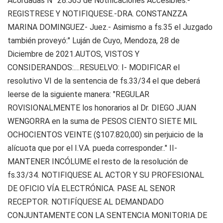
Acordadas N° 28.565 de Notificaciones Accesibles.-
REGISTRESE Y NOTIFIQUESE.-DRA. CONSTANZZA
MARINA DOMINGUEZ- Juez.- Asimismo a fs.35 el Juzgado
también proveyó:" Luján de Cuyo, Mendoza, 28 de
Diciembre de 2021.AUTOS, VISTOS Y
CONSIDERANDOS:....RESUELVO: I- MODIFICAR el
resolutivo VI de la sentencia de fs.33/34 el que deberá
leerse de la siguiente manera: "REGULAR
ROVISIONALMENTE los honorarios al Dr. DIEGO JUAN
WENGORRA en la suma de PESOS CIENTO SIETE MIL
OCHOCIENTOS VEINTE ($107.820,00) sin perjuicio de la
alícuota que por el I.V.A. pueda corresponder.." II-
MANTENER INCÓLUME el resto de la resolución de
fs.33/34. NOTIFIQUESE AL ACTOR Y SU PROFESIONAL
DE OFICIO VÍA ELECTRÓNICA. PASE AL SENOR
RECEPTOR. NOTIFÍQUESE AL DEMANDADO
CONJUNTAMENTE CON LA SENTENCIA MONITORIA DE