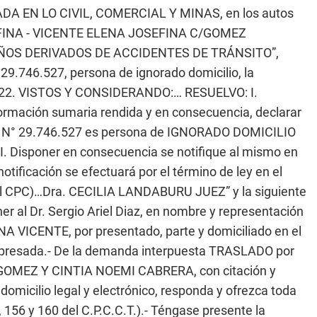
 EN LO CIVIL, COMERCIAL Y MINAS, en los autos
EFINA - VICENTE ELENA JOSEFINA C/GOMEZ
ÑOS DERIVADOS DE ACCIDENTES DE TRÁNSITO”,
.746.527, persona de ignorado domicilio, la
 2022. VISTOS Y CONSIDERANDO:… RESUELVO: I.
rmación sumaria rendida y en consecuencia, declarar
 N° 29.746.527 es persona de IGNORADO DOMICILIO
. II. Disponer en consecuencia se notifique al mismo en
notificación se efectuará por el término de ley en el
el CPC)…Dra. CECILIA LANDABURU JUEZ” y la siguiente
r al Dr. Sergio Ariel Diaz, en nombre y representación
ICENTE, por presentado, parte y domiciliado en el
n expresada.- De la demanda interpuesta TRASLADO por
OMEZ Y CINTIA NOEMI CABRERA, con citación y
omicilio legal y electrónico, responda y ofrezca toda
5, 156 y 160 del C.P.C.C.T.).- Téngase presente la