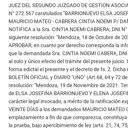
JUEZ DEL SEGUNDO JUZGADO DE GESTION ASOCIADA
N° 272.567 caratulados “BARRIONUEVO ELSA JOS
MAURICIO MATEO - CABRERA CINTIA NOEMI P/ DA
NOTIFICA a la Sra. CINTIA NOEMI CABRERA, DNI N° 29
siguiente resolución: “Mendoza, 18 de Octubre de
APROBAR, en cuanto por derecho corresponda la info
que la demandada Sra. CINTIA NOEMI CABERA, DNI
al solo y único efecto del trámite del presente juicio
forma edictal el presente y el decreto de fs. 2. Dicha 
BOLETÍN OFICIAL y DIARIO "UNO" (Art.68, 69 y 72 d
resolución: “Mendoza, 19 de Noviembre de 2021. Tene
de ELSA JOSEFINA BARRIONUEVO Y ELENA JOSEFINA V
carácter legal invocado, a mérito de la ratificació
VEINTE DÍAS a los demandados MAURICIO MATEO G
emplazamiento a fin de que comparezca, constituya d
la prueba, bajo apercibimiento de ley (arts. 21, 74, 7