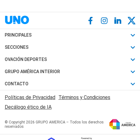
PRINCIPALES
Últimas Noticias
SECCIONES
Política
Horóscopo
OVACIÓN DEPORTES
Sociedad
Motores
Fútbol
GRUPO AMÉRICA INTERIOR
Policiales
Recetas
Mundial
Canal 7 en Vivo
CONTACTO
Judiciales
Trucos caseros
Automovilismo
Radio Nihuil
Acerca de Nosotros
Economia
Políticas de Privacidad
Términos y Condiciones
Series y Películas
Rugby
FM UNA
Contactanos
Decálogo ético de IA
Edictos y Solicitadas
Tenis
Radio Brava
Newsletter
Básquet
© Copyright 2026 GRUPO AMERICA – Todos los derechos
San Juan 8
reservados
Boxeo