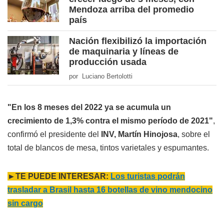
Mendoza arriba del promedio
país
Nación flexibilizó la importación
de maquinaria y líneas de
producción usada
por Luciano Bertolotti
"En los 8 meses del 2022 ya se acumula un
crecimiento de 1,3% contra el mismo período de 2021"
,
confirmó el presidente del
INV, Martín Hinojosa
, sobre el
total de blancos de mesa, tintos varietales y espumantes.
►TE PUEDE INTERESAR:
Los turistas podrán
trasladar a Brasil hasta 16 botellas de vino mendocino
sin cargo