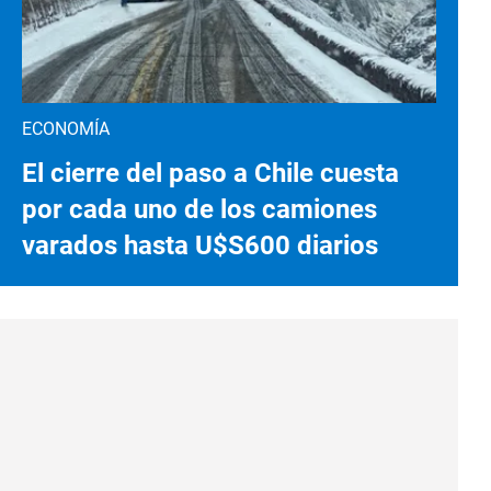
ECONOMÍA
El cierre del paso a Chile cuesta
por cada uno de los camiones
varados hasta U$S600 diarios