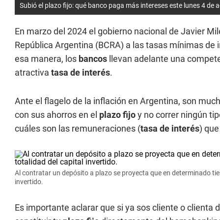
Subió el plazo fijo: qué banco paga más intereses este lunes 4 de
En marzo del 2024 el gobierno nacional de Javier Mile
República Argentina (BCRA) a las tasas mínimas de in
esa manera, los
bancos
llevan adelante una competen
atractiva
tasa de interés
.
Ante el flagelo de la inflación en Argentina, son mu
con sus ahorros en el
plazo fijo
y no correr ningún ti
cuáles son las remuneraciones (
tasa de interés
) que
Al contratar un depósito a plazo se proyecta que en determinado tiem
invertido.
Es importante aclarar que si ya sos cliente o clienta 