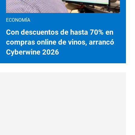
ECONOMÍA
Con descuentos de hasta 70% en
compras online de vinos, arrancó
Cyberwine 2026